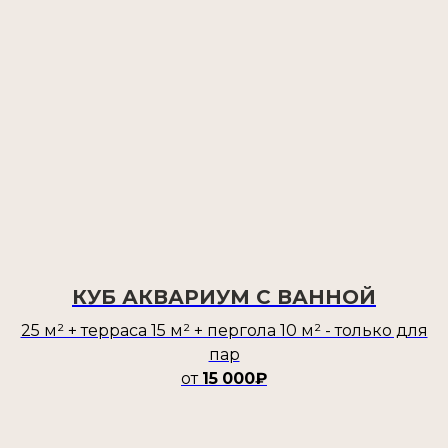
КУБ АКВАРИУМ С ВАННОЙ
25 м² + терраса 15 м² + пергола 10 м² - только для
пар
от
15
000₽