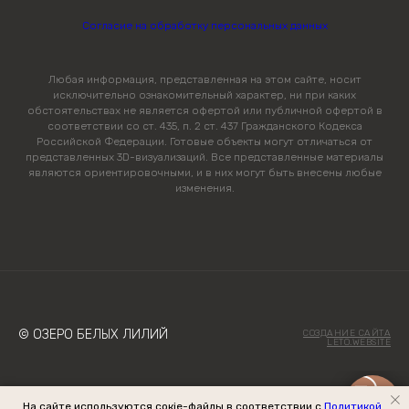
Согласие на обработку персональных данных
Любая информация, представленная на этом сайте, носит
исключительно ознакомительный характер, ни при каких
обстоятельствах не является офертой или публичной офертой в
соответствии со ст. 435, п. 2 ст. 437 Гражданского Кодекса
Российской Федерации. Готовые объекты могут отличаться от
представленных 3D-визуализаций. Все представленные материалы
являются ориентировочными, и в них могут быть внесены любые
изменения.
© ОЗЕРО БЕЛЫХ ЛИЛИЙ
СОЗДАНИЕ САЙТА
LETO.WEBSITE
На сайте используются сокіе-файлы в соответствии с
Политикой