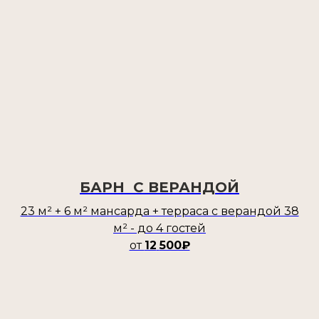
БАРН С ВЕРАНДОЙ
23 м² + 6 м² мансарда + терраса с верандой 38
м² - до 4 гостей
от
12
500₽